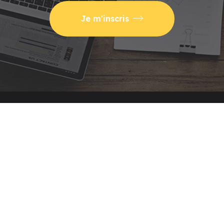
Je m'inscris
Utilisez votre CPF pour
Certifié Qualiopi pour le
financer la formation
Actions de Formation