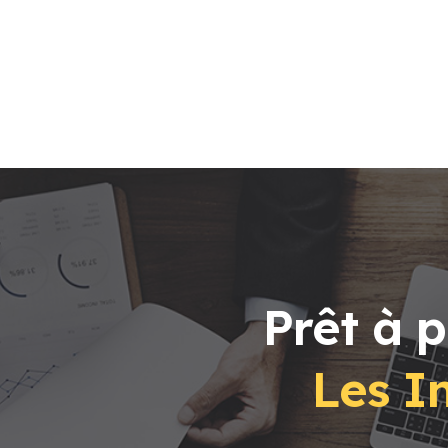
Prêt à 
Les In