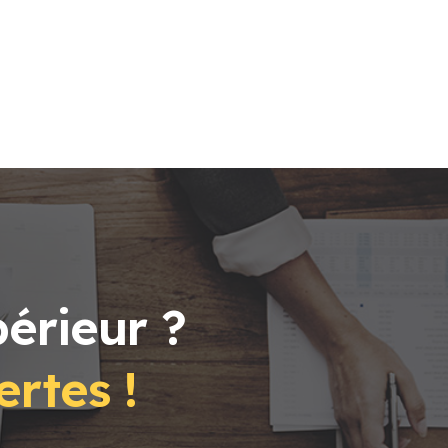
érieur ?
ertes !