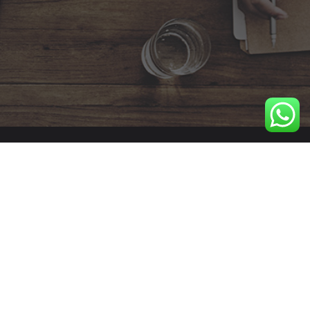
s
Inscrite au répertoire
spécifique de France
Compétences sous le