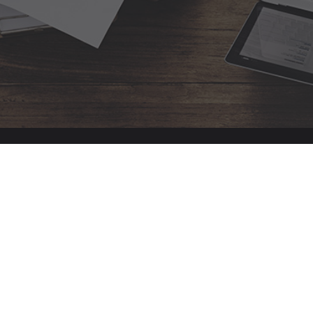
French Digital Online Factory :
Les Spécialistes de la Formation