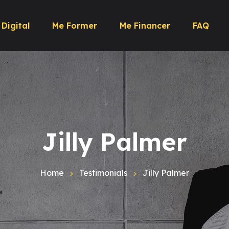
 Digital
Me Former
Me Financer
FAQ
Jilly Palmer
Home
Testimonials
Jilly Palmer