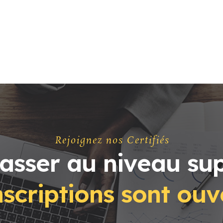
Rejoignez nos Certifiés
passer au niveau sup
scriptions sont ouv